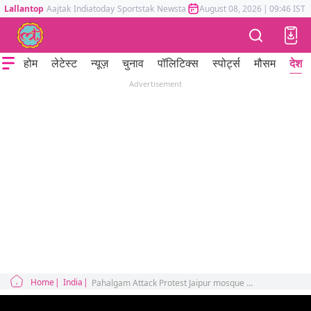
Lallantop
Aajtak
Indiatoday
Sportstak
Newstak
Mumbai Tak
August 08, 2026
Astrotak
|
09:46 IST
होम
लेटेस्ट
न्यूज़
चुनाव
पॉलिटिक्स
स्पोर्ट्स
मौसम
देश
Advertisement
Home
India
Pahalgam Attack Protest Jaipur mosque BJP MLA Balmukund Acharya apology