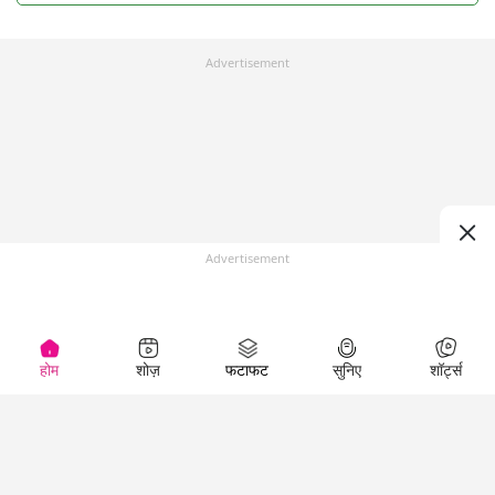
Advertisement
Advertisement
होम
शोज़
फटाफट
सुनिए
शॉर्ट्स
Top Shows
LallanKhas News
Entertainment
News
The Lallantop Show
Hindi Satire & Humor
Duniyadaari
Lallankhas Specials