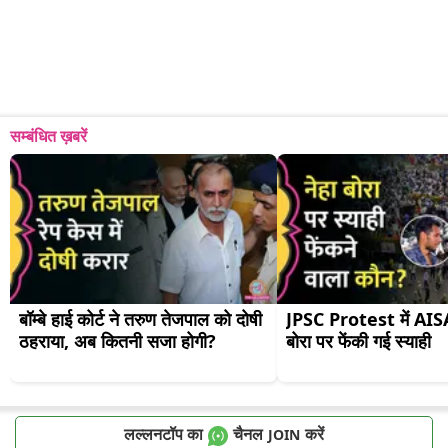
सम्बंधित ख़बरें
बॉम्बे हाई कोर्ट ने तरुण तेजपाल को दोषी 
JPSC Protest में AISA अ
ठहराया, अब कितनी सजा होगी?
बोरा पर फेंकी गई स्याही
लल्लनटॉप का
चैनल
करें
JOIN