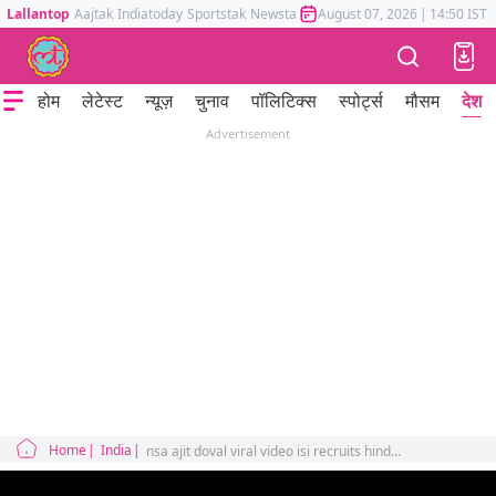
Lallantop
Aajtak
Indiatoday
Sportstak
Newstak
Mumbai Tak
August 07, 2026
Astrotak
|
14:50 IST
होम
लेटेस्ट
न्यूज़
चुनाव
पॉलिटिक्स
स्पोर्ट्स
मौसम
देश
Advertisement
Home
India
nsa ajit doval viral video isi recruits hindu more than muslim truth behind it