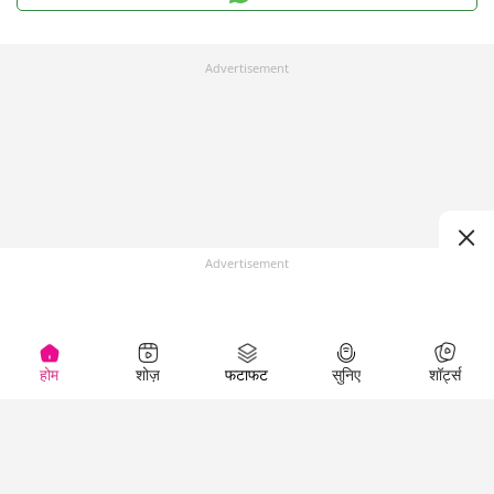
Advertisement
Advertisement
होम
शोज़
फटाफट
सुनिए
शॉर्ट्स
Top Shows
LallanKhas News
Entertainment
News
The Lallantop Show
Hindi Satire & Humor