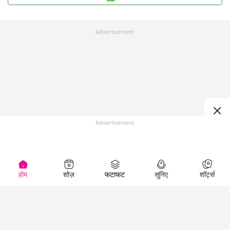
Advertisement
Advertisement
होम
शोज़
फटाफट
सुनिए
शॉर्ट्स
Top Shows
LallanKhas News
Entertainment
News
The Lallantop Show
Hindi Satire & Humor