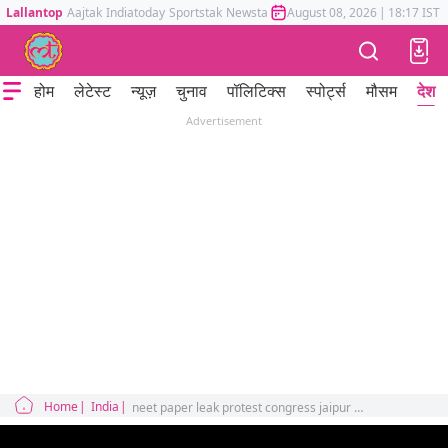
Lallantop
Aajtak
Indiatoday
Sportstak
Newstak
Mumbai Tak
August 08, 2026
Astrotak
|
18:17 IST
होम
लेटेस्ट
न्यूज़
चुनाव
पॉलिटिक्स
स्पोर्ट्स
मौसम
देश
Advertisement
Home
India
neet paper leak protest congress jaipur police throw water cannons slams rahul gandhi