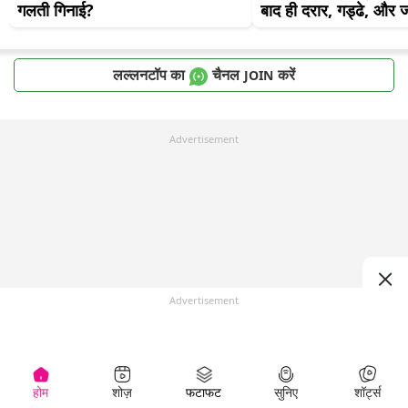
गलती गिनाई?
बाद ही दरार, गड्ढे, और
लल्लनटॉप का
चैनल
करें
JOIN
Advertisement
Advertisement
होम
शोज़
फटाफट
सुनिए
शॉर्ट्स