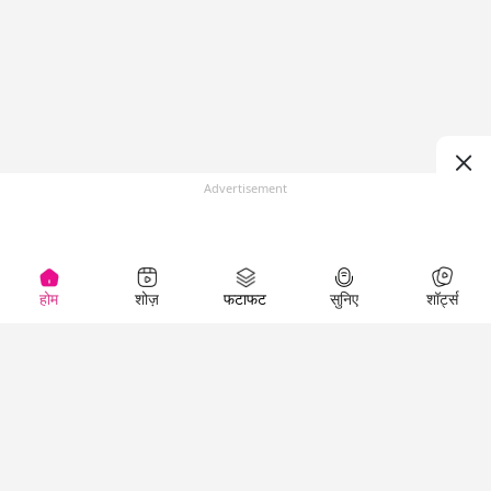
Advertisement
होम
शोज़
फटाफट
सुनिए
शॉर्ट्स
Top Shows
LallanKhas News
Entertainment
News
The Lallantop Show
Hindi Satire & Humor
Duniyadaari
Lallankhas Specials
Guest in the
Breaking News
Entertainment News
Newsroom
Top Political News
Hindi
Netanagri
Hindi
Top stories Cinema
Lallantop Baithki
Top History News
Entertainment Special
Kharcha Paani
Real Stories News
News