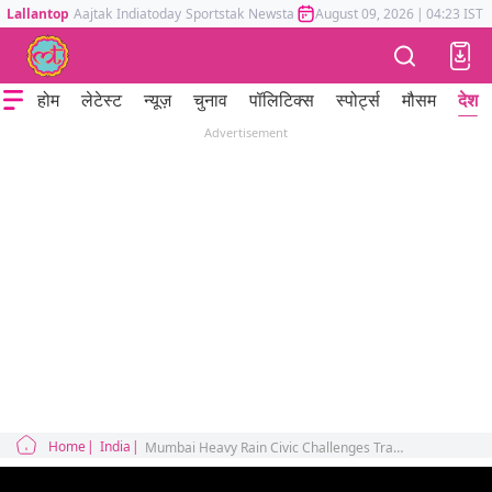
Lallantop
Aajtak
Indiatoday
Sportstak
Newstak
Mumbai Tak
August 09, 2026
Astrotak
|
04:23 IST
होम
लेटेस्ट
न्यूज़
चुनाव
पॉलिटिक्स
स्पोर्ट्स
मौसम
देश
Advertisement
Home
India
Mumbai Heavy Rain Civic Challenges Tragic Incidents 4 Deaths Maharashtra