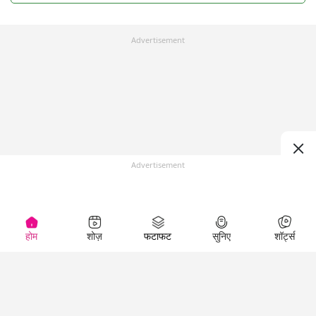
Advertisement
Advertisement
होम
शोज़
फटाफट
सुनिए
शॉर्ट्स
Top Shows
LallanKhas News
Entertainment
News
The Lallantop Show
Hindi Satire & Humor
Duniyadaari
Lallankhas Specials