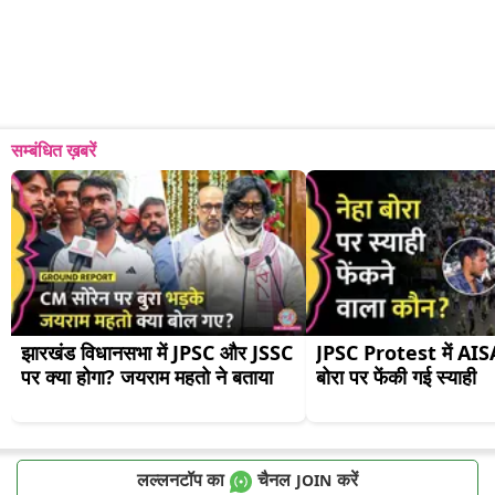
सम्बंधित ख़बरें
झारखंड विधानसभा में JPSC और JSSC 
JPSC Protest में AISA अ
पर क्या होगा? जयराम महतो ने बताया
बोरा पर फेंकी गई स्याही
लल्लनटॉप का
चैनल
करें
JOIN