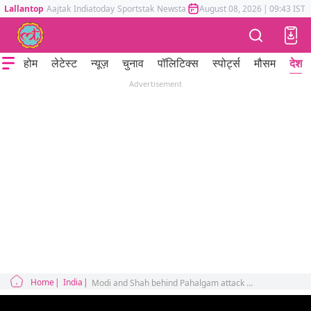
Lallantop
Aajtak
Indiatoday
Sportstak
Newstak
Mumbai Tak
August 08, 2026
Astrotak
|
09:43 IST
होम
लेटेस्ट
न्यूज़
चुनाव
पॉलिटिक्स
स्पोर्ट्स
मौसम
देश
Advertisement
Home
India
Modi and Shah behind Pahalgam attack said assam MLA Aminul Islam