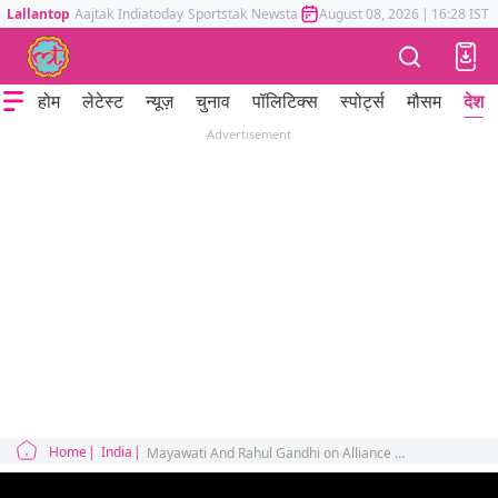
Lallantop
Aajtak
Indiatoday
Sportstak
Newstak
Mumbai Tak
August 08, 2026
Astrotak
|
16:28 IST
होम
लेटेस्ट
न्यूज़
चुनाव
पॉलिटिक्स
स्पोर्ट्स
मौसम
देश
Advertisement
Home
India
Mayawati And Rahul Gandhi on Alliance Between Congress And BSP In Up