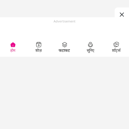
Advertisement
होम
शोज़
फटाफट
सुनिए
शॉर्ट्स
Top Shows
LallanKhas News
Entertainment
News
The Lallantop Show
Hindi Satire & Humor
Duniyadaari
Lallankhas Specials
Guest in the
Breaking News
Entertainment News
Newsroom
Top Political News
Hindi
Netanagri
Hindi
Top stories Cinema
Lallantop Baithki
Top History News
Entertainment Special
Kharcha Paani
Real Stories News
News
Aasan Bhasha Mein
Latest Political News
Top movies series
Social List
Top Literature News
review
Tarikh
Top Persons News
Latest Entertainment
Sehat
Top Profiles
News
The Cinema Show
Viral News
Business News
Technology
Top News