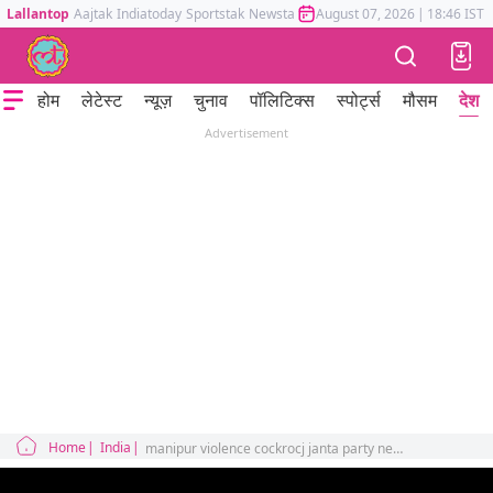
Lallantop
Aajtak
Indiatoday
Sportstak
Newstak
Mumbai Tak
August 07, 2026
Astrotak
|
18:46 IST
होम
लेटेस्ट
न्यूज़
चुनाव
पॉलिटिक्स
स्पोर्ट्स
मौसम
देश
Advertisement
Home
India
manipur violence cockrocj janta party neet students abhijeet dipke