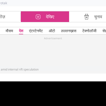
rotak
शोज़
देखिए
चुनाव
मौसम
देश
एंटरटेनमेंट
ऑटो
लल्लनख़ास
टेक्नोलॉजी
से
Advertisement
mid internal rift speculation