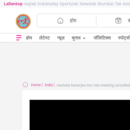
Lallantop
Aajtak
Indiatoday
Sportstak
Newstak
Mumbai Tak
Ast
होम
⌄
चुनाव
होम
लेटेस्ट
न्यूज़
पॉलिटिक्स
स्पोर्ट्स
Home
India
mamata banerjee tmc mla meeting cancelled a