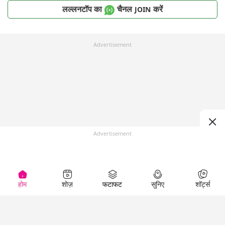
लल्लनटॉप का
चैनल
करें
JOIN
Advertisement
Advertisement
होम
शोज़
फटाफट
सुनिए
शॉर्ट्स
Top Shows
LallanKhas News
Entertainment