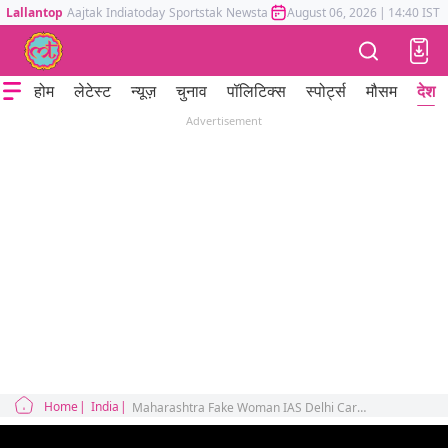
Lallantop
Aajtak
Indiatoday
Sportstak
Newstak
Mumbai Tak
August 06, 2026
Astrotak
|
14:40 IST
होम
लेटेस्ट
न्यूज़
चुनाव
पॉलिटिक्स
स्पोर्ट्स
मौसम
देश
Advertisement
Home
India
Maharashtra Fake Woman IAS Delhi Car Blast Pakistan