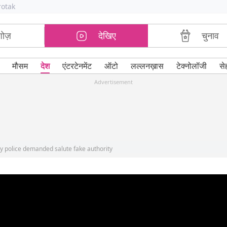
rotak
शोज़
देखिए
चुनाव
मौसम
देश
एंटरटेनमेंट
ऑटो
लल्लनख़ास
टेक्नोलॉजी
से
Advertisement
y police demanded salute fake authority