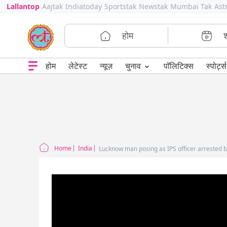
Lallantop
Aajtak
Indiatoday
Sportstak
Newstak
Mumbai Tak
Ast
होम
⌄
चुनाव
होम
लेटेस्ट
न्यूज़
पॉलिटिक्स
स्पोर्ट्स
Home
India
Lucknow man posing as IPS officer arrested b