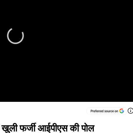
ं खुली फर्जी आईपीएस की पोल