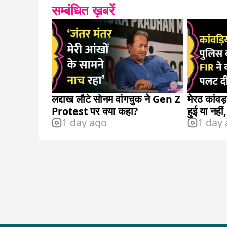
सम्बंधित ख़बरें
लद्दाख लौटे सोनम वांगचुक ने Gen Z
मेरठ कांवड़
Protest पर क्या कहा?
हुई या नही
1 day ago
1 day
सच?