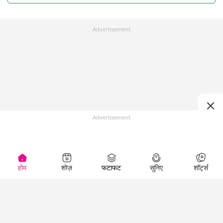
Advertisement
Advertisement
होम
शोज़
फटाफट
सुनिए
शॉर्ट्स
Top Shows
LallanKhas News
Entertainment
News
The Lallantop Show
Hindi Satire & Humor
Duniyadaari
Lallankhas Specials