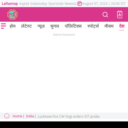
Lallantop
Aajtak
Indiatoday
Sportstak
Newstak
Mumbai Tak
August 07, 2026
Astrotak
|
20:06 IST
होम
लेटेस्ट
न्यूज़
चुनाव
पॉलिटिक्स
स्पोर्ट्स
मौसम
देश
Advertisement
Home
India
Lucknow Fire CM Yogi orders SIT probe