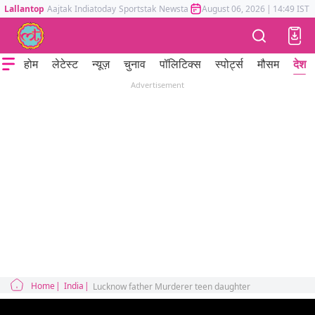
Lallantop
Aajtak
Indiatoday
Sportstak
Newstak
Mumbai Tak
August 06, 2026
Astrotak
|
14:49 IST
होम
लेटेस्ट
न्यूज़
चुनाव
पॉलिटिक्स
स्पोर्ट्स
मौसम
देश
Advertisement
Home
India
Lucknow father Murderer teen daughter