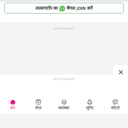
लल्लनटॉप का
चैनल
करें
JOIN
Advertisement
Advertisement
होम
शोज़
फटाफट
सुनिए
शॉर्ट्स