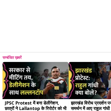
सम्बंधित ख़बरें
JPSC Protest में बना डेलीगेशन, 
झारखंड विरोध प्रदर्शन पर 
छात्रों ने Lallantop के रिपोर्टर को भी 
समर्थन में आए राहुल गांधी