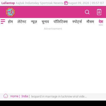
Lallantop
Aajtak
Indiatoday
Sportstak
Newstak
Mumbai Tak
August 09, 2026
Astrotak
|
05:57 IST
होम
लेटेस्ट
न्यूज़
चुनाव
पॉलिटिक्स
स्पोर्ट्स
मौसम
देश
Advertisement
Home
India
leopard in marriage in lucknow viral video dulha dulhan runs