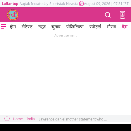
Lallantop
Aajtak
Indiatoday
Sportstak
Newstak
Mumbai Tak
August 09, 2026
Astrotak
|
07:31 IST
होम
लेटेस्ट
न्यूज़
चुनाव
पॉलिटिक्स
स्पोर्ट्स
मौसम
देश
Advertisement
Home
India
Lawrence daniel mother statement who died in ahmedabad plane crash