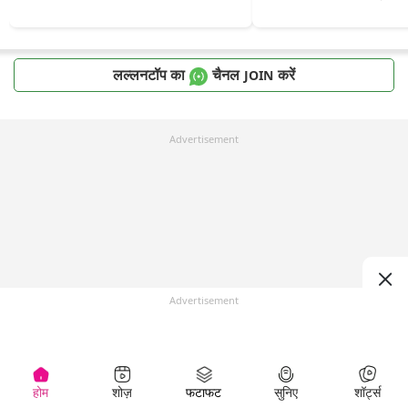
लल्लनटॉप का
चैनल
करें
JOIN
Advertisement
Advertisement
होम
शोज़
फटाफट
सुनिए
शॉर्ट्स