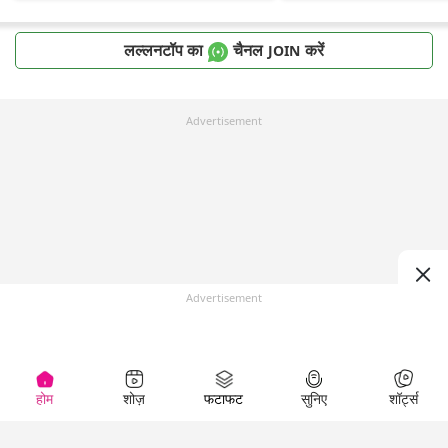
लल्लनटॉप का
चैनल
करें
JOIN
Advertisement
Advertisement
होम
शोज़
फटाफट
सुनिए
शॉर्ट्स