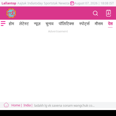
Lallantop
Aajtak
Indiatoday
Sportstak
Newstak
Mumbai Tak
August 07, 2026
Astrotak
|
18:08 IST
होम
लेटेस्ट
न्यूज़
चुनाव
पॉलिटिक्स
स्पोर्ट्स
मौसम
देश
Advertisement
Home
India
ladakh lg vk saxena sonam wangchuk cockroach janta party warning