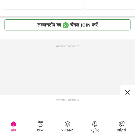
लल्लनटॉप का
चैनल
करें
JOIN
Advertisement
Advertisement
होम
शोज़
फटाफट
सुनिए
शॉर्ट्स