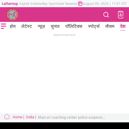
Lallantop
Aajtak
Indiatoday
Sportstak
Newstak
Mumbai Tak
August 09, 2026
Astrotak
|
11:01 IST
होम
लेटेस्ट
न्यूज़
चुनाव
पॉलिटिक्स
स्पोर्ट्स
मौसम
देश
Advertisement
Home
India
khan sir coaching center police suspects cctv footage reveals truth