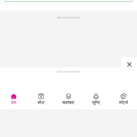
Advertisement
Advertisement
होम
शोज़
फटाफट
सुनिए
शॉर्ट्स
Top Shows
LallanKhas News
Entertainment
News
The Lallantop Show
Hindi Satire & Humor
Duniyadaari
Lallankhas Specials