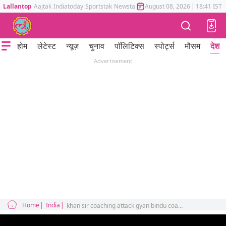
Lallantop
Aajtak
Indiatoday
Sportstak
Newstak
Mumbai Tak
August 08, 2026
Astrotak
|
18:41 IST
होम
लेटेस्ट
न्यूज़
चुनाव
पॉलिटिक्स
स्पोर्ट्स
मौसम
देश
Advertisement
Home
India
khan sir coaching attack gyan bindu coaching raushan anand arrested