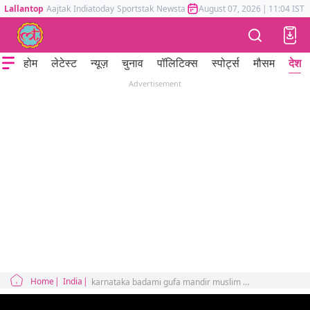
Lallantop
Aajtak
Indiatoday
Sportstak
Newstak
Mumbai Tak
August 07, 2026
Astrotak
|
11:04 IST
होम
लेटेस्ट
न्यूज़
चुनाव
पॉलिटिक्स
स्पोर्ट्स
मौसम
देश
Advertisement
Home
India
karnataka badami gufa mandir muslim woman slipper issue video viral