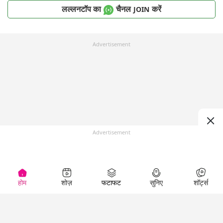
लल्लनटॉप का
चैनल
करें
JOIN
Advertisement
Advertisement
होम
शोज़
फटाफट
सुनिए
शॉर्ट्स
Top Shows
LallanKhas News
Entertainment