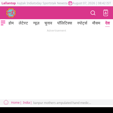
Lallantop
Aajtak
Indiatoday
Sportstak
Newstak
Mumbai Tak
August 07, 2026
Astrotak
|
08:42 IST
होम
लेटेस्ट
न्यूज़
चुनाव
पॉलिटिक्स
स्पोर्ट्स
मौसम
देश
Advertisement
Home
India
kanpur mothers ampulated hand medical negligence dozens of jawans surrounds police commissioner office