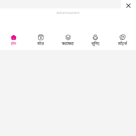
Advertisement
होम
शोज़
फटाफट
सुनिए
शॉर्ट्स
Top Shows
LallanKhas News
Entertainment
News
The Lallantop Show
Hindi Satire & Humor
Duniyadaari
Lallankhas Specials
Guest in the
Breaking News
Entertainment News
Newsroom
Top Political News
Hindi
Netanagri
Hindi
Top stories Cinema
Lallantop Baithki
Top History News
Entertainment Special
Kharcha Paani
Real Stories News
News
Aasan Bhasha Mein
Latest Political News
Top movies series
Social List
Top Literature News
review
Tarikh
Top Persons News
Latest Entertainment
Sehat
Top Profiles
News
The Cinema Show
Viral News
Business News
Technology
Top News
News
Business News in
Breaking News Hindi