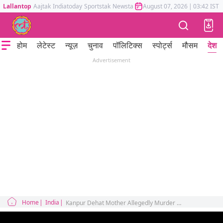
Lallantop
Aajtak
Indiatoday
Sportstak
Newstak
Mumbai Tak
August 07, 2026
Astrotak
|
03:42 IST
होम
लेटेस्ट
न्यूज़
चुनाव
पॉलिटिक्स
स्पोर्ट्स
मौसम
देश
Advertisement
Home
India
Kanpur Dehat Mother Allegedly Murder Her Son With Lover For 40 lakh Insurance Claim