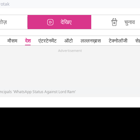
rotak
शोज़
देखिए
चुनाव
मौसम
देश
एंटरटेनमेंट
ऑटो
लल्लनख़ास
टेक्नोलॉजी
से
Advertisement
incipals 'WhatsApp Status Against Lord Ram'