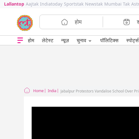
Lallantop
Aajtak
Indiatoday
Sportstak
Newstak
Mumbai Tak
Ast
होम
⌄
चुनाव
होम
लेटेस्ट
न्यूज़
पॉलिटिक्स
स्पोर्ट्स
Home
India
Jabalpur Protestors Vandalise School Over Pr