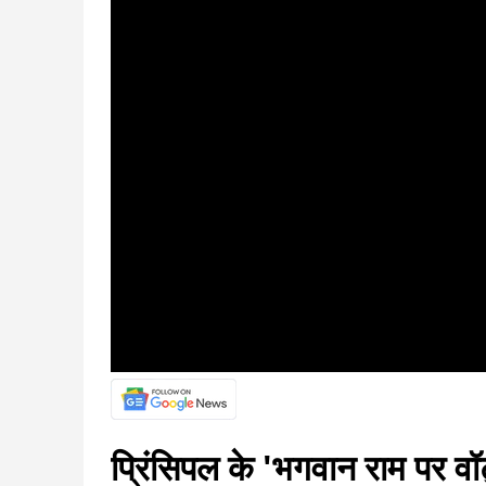
प्रिंसिपल के 'भगवान राम पर वॉ