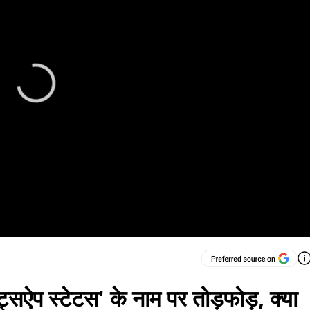
ट्सऐप स्टेटस' के नाम पर तोड़फोड़, क्या