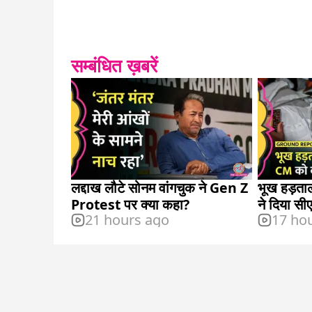
सम्बंधित ख़बरें
लद्दाख लौटे सोनम वांगचुक ने Gen Z
भूख हड़ताल 
Protest पर क्या कहा?
ने दिया सी
21 hours ago
17 ho
अल्टीमेटम