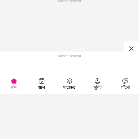
Advertisement
Advertisement
होम
शोज़
फटाफट
सुनिए
शॉर्ट्स
Top Shows
LallanKhas News
Entertainment
News
The Lallantop Show
Hindi Satire & Humor
Duniyadaari
Lallankhas Specials
Guest in the
Breaking News
Entertainment News
Newsroom
Top Political News
Hindi
Netanagri
Hindi
Top stories Cinema
Lallantop Baithki
Top History News
Entertainment Special