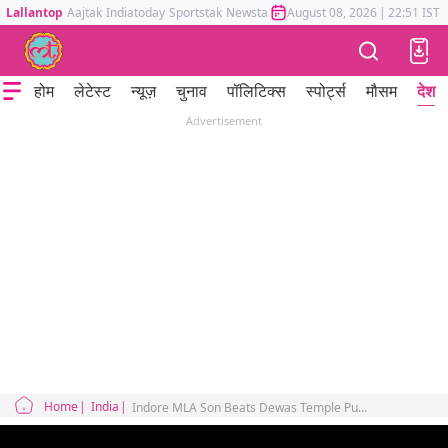
Lallantop
Aajtak
Indiatoday
Sportstak
Newstak
Mumbai Tak
August 08, 2026
Astrotak
|
22:51 IST
होम
लेटेस्ट
न्यूज़
चुनाव
पॉलिटिक्स
स्पोर्ट्स
मौसम
देश
Advertisement
Home
India
Indore MLA Son Beats Dewas Temple Pujari Now Seeks Apology