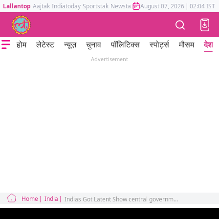
Lallantop
Aajtak
Indiatoday
Sportstak
Newstak
Mumbai Tak
August 07, 2026
Astrotak
|
02:04 IST
होम
लेटेस्ट
न्यूज़
चुनाव
पॉलिटिक्स
स्पोर्ट्स
मौसम
देश
Advertisement
Home
India
Indias Got Latent Show central government new guidelines for ott platforms Samay Raina Ranveer Allahbadia