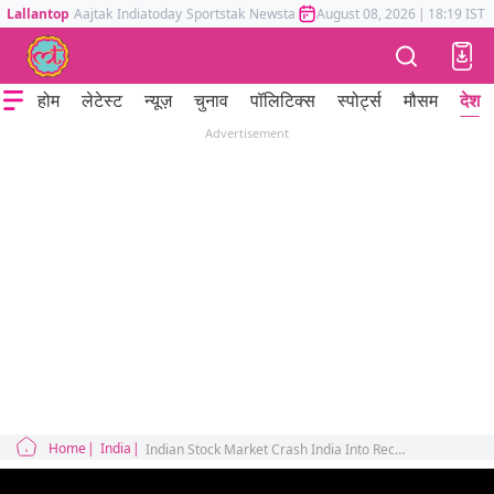
Lallantop
Aajtak
Indiatoday
Sportstak
Newstak
Mumbai Tak
August 08, 2026
Astrotak
|
18:19 IST
होम
लेटेस्ट
न्यूज़
चुनाव
पॉलिटिक्स
स्पोर्ट्स
मौसम
देश
Advertisement
Home
India
Indian Stock Market Crash India Into Recession