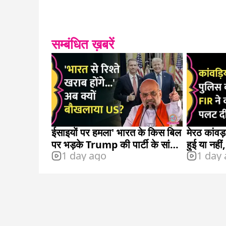
सम्बंधित ख़बरें
ईसाइयों पर हमला' भारत के किस बिल
मेरठ कांवड़
पर भड़के Trump की पार्टी के सांसद
हुई या नही
1 day ago
1 day
Riley Moor?
सच?