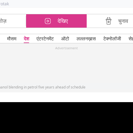
rotak
शोज़
देखिए
चुनाव
मौसम
देश
एंटरटेनमेंट
ऑटो
लल्लनख़ास
टेक्नोलॉजी
से
Advertisement
hanol blending in petrol five years ahead of schedule