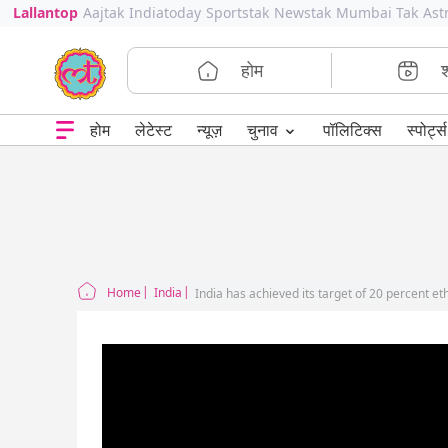
Lallantop
Aajtak
Indiatoday
Sportstak
Newstak
Mumbai Tak
Ast
होम
⌄
चुनाव
होम
लेटेस्ट
न्यूज़
पॉलिटिक्स
स्पोर्ट्स
Home
India
India has achieved its target of 20 percent et