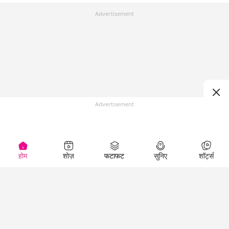
Advertisement
Advertisement
होम
शोज़
फटाफट
सुनिए
शॉर्ट्स
Top Shows
LallanKhas News
Entertainment
News
The Lallantop Show
Hindi Satire & Humor
Duniyadaari
Lallankhas Specials
Guest in the
Breaking News
Entertainment News
Newsroom
Top Political News
Hindi