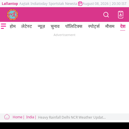
Lallantop
Aajtak
Indiatoday
Sportstak
Newstak
Mumbai Tak
August 08, 2026
Astrotak
|
20:30 IST
होम
लेटेस्ट
न्यूज़
चुनाव
पॉलिटिक्स
स्पोर्ट्स
मौसम
देश
Advertisement
Home
India
Heavy Rainfall Delhi NCR Weather Update 3000 Cylinder Viral Video