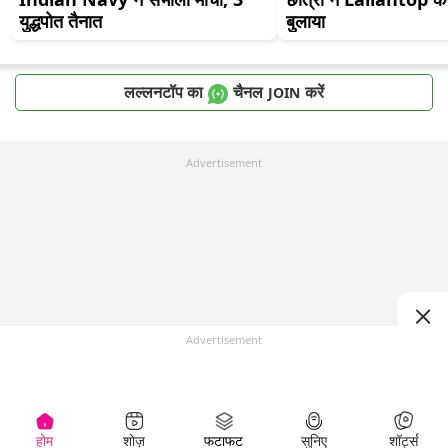
युद्धपोत तैनात
बुलाया
लल्लनटॉप का
चैनल
करें
JOIN
Advertisement
Advertisement
होम
शोज़
फटाफट
सुनिए
शॉर्ट्स