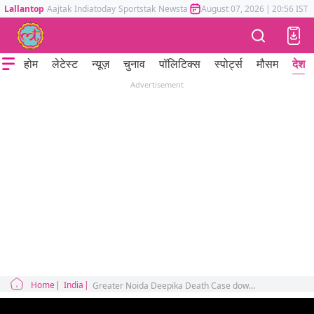
Lallantop
Aajtak
Indiatoday
Sportstak
Newstak
Mumbai Tak
August 07, 2026
Astrotak
|
20:56 IST
होम
लेटेस्ट
न्यूज़
चुनाव
पॉलिटिक्स
स्पोर्ट्स
मौसम
देश
Advertisement
Home
India
Greater Noida Deepika Death Case dowry harassment