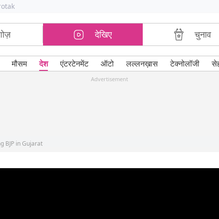
rotak
शोज़
देखिए
चुनाव
मौसम
देश
एंटरटेनमेंट
ऑटो
लल्लनख़ास
टेक्नोलॉजी
से
Advertisement
g BJP in Gujarat