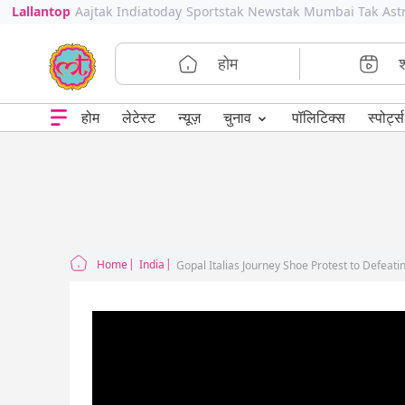
Lallantop
Aajtak
Indiatoday
Sportstak
Newstak
Mumbai Tak
Ast
होम
⌄
चुनाव
होम
लेटेस्ट
न्यूज़
पॉलिटिक्स
स्पोर्ट्स
Home
India
Gopal Italias Journey Shoe Protest to Defeatin