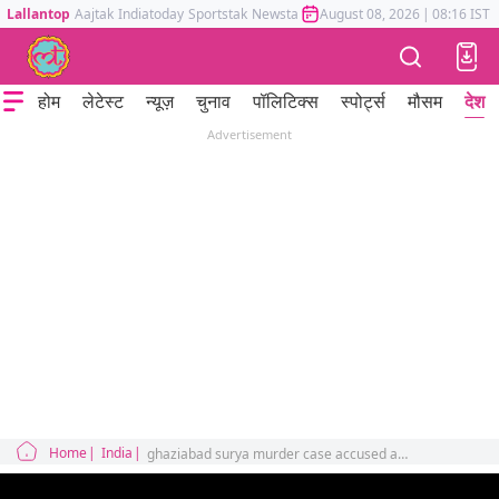
Lallantop
Aajtak
Indiatoday
Sportstak
Newstak
Mumbai Tak
August 08, 2026
Astrotak
|
08:16 IST
होम
लेटेस्ट
न्यूज़
चुनाव
पॉलिटिक्स
स्पोर्ट्स
मौसम
देश
Advertisement
Home
India
ghaziabad surya murder case accused asad neighbors claims his drunk behavior investigation update