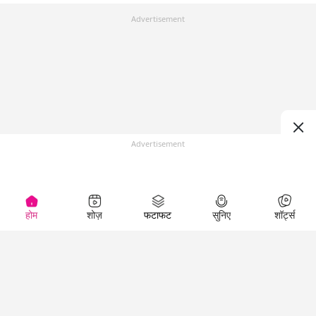
Advertisement
Advertisement
होम
शोज़
फटाफट
सुनिए
शॉर्ट्स
Top Shows
LallanKhas News
Entertainment
News
The Lallantop Show
Hindi Satire & Humor
Duniyadaari
Lallankhas Specials
Guest in the
Breaking News
Entertainment News
Newsroom
Top Political News
Hindi