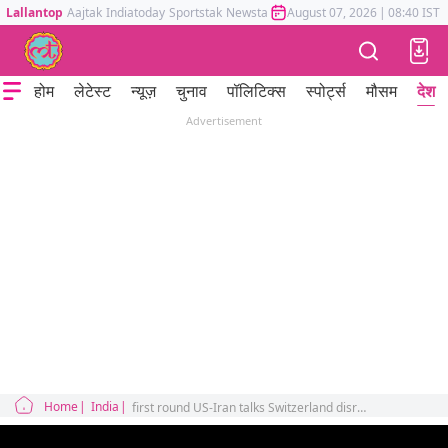
Lallantop
Aajtak
Indiatoday
Sportstak
Newstak
Mumbai Tak
August 07, 2026
Astrotak
|
08:40 IST
होम
लेटेस्ट
न्यूज़
चुनाव
पॉलिटिक्स
स्पोर्ट्स
मौसम
देश
Advertisement
Home
India
first round US-Iran talks Switzerland disrupted disagreements over Lebanon warning issued US President Donald Trump