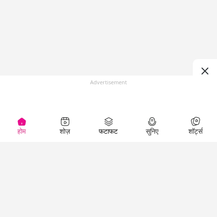
Advertisement
होम
शोज़
फटाफट
सुनिए
शॉर्ट्स
Top Shows
LallanKhas News
Entertainment
News
The Lallantop Show
Hindi Satire & Humor
Duniyadaari
Lallankhas Specials
Guest in the
Breaking News
Entertainment News
Newsroom
Top Political News
Hindi
Netanagri
Hindi
Top stories Cinema
Lallantop Baithki
Top History News
Entertainment Special
Kharcha Paani
Real Stories News
News