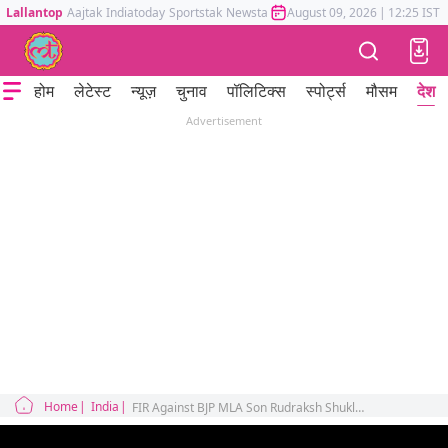
Lallantop
Aajtak
Indiatoday
Sportstak
Newstak
Mumbai Tak
August 09, 2026
Astrotak
|
12:25 IST
होम
लेटेस्ट
न्यूज़
चुनाव
पॉलिटिक्स
स्पोर्ट्स
मौसम
देश
Advertisement
Home
India
FIR Against BJP MLA Son Rudraksh Shukla Chamunda Temple in Dewas