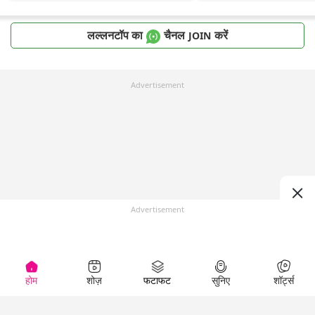
लल्लनटॉप का
चैनल
करें
JOIN
Advertisement
Advertisement
होम
शोज़
फटाफट
सुनिए
शॉर्ट्स