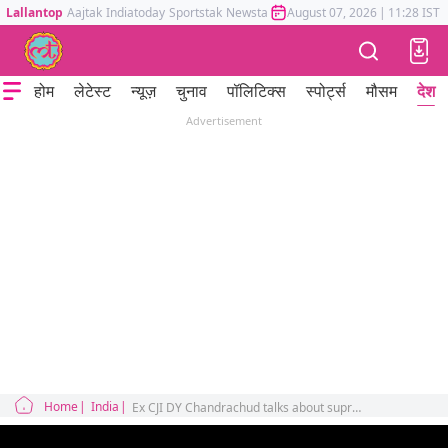
Lallantop
Aajtak
Indiatoday
Sportstak
Newstak
Mumbai Tak
August 07, 2026
Astrotak
|
11:28 IST
होम
लेटेस्ट
न्यूज़
चुनाव
पॉलिटिक्स
स्पोर्ट्स
मौसम
देश
Advertisement
Home
India
Ex CJI DY Chandrachud talks about supreme court political influence