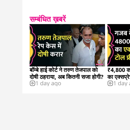
सम्बंधित ख़बरें
बॉम्बे हाई कोर्ट ने तरुण तेजपाल को
₹4,800 क
दोषी ठहराया, अब कितनी सजा होगी?
का एक्सप्र
1 day ago
1 day
बाद ही दर