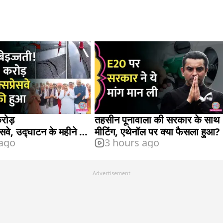
रोड़
तहसीन पूनावाला की सरकार के साथ
ेसवे, उद्घाटन के महीने भर
मीटिंग, एथेनॉल पर क्या फैसला हुआ?
 ago
3 hours ago
ार, गड्ढे, और जल-जमाव
Advertisement