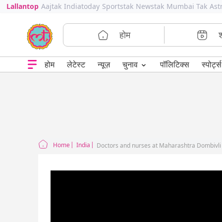
Lallantop
Aajtak
Indiatoday
Sportstak
Newstak
Mumbai Tak
Ast
होम
⌄
चुनाव
होम
लेटेस्ट
न्यूज़
पॉलिटिक्स
स्पोर्ट्स
Home
India