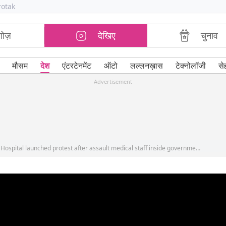
rotak
शोज़
देखिए
चुनाव
मौसम
देश
एंटरटेनमेंट
ऑटो
लल्लनख़ास
टेक्नोलॉजी
से
Advertisement
Doctors and nurses at Maharashtra Dombivli Hospital launched protest after assault medical staff inside government hospital