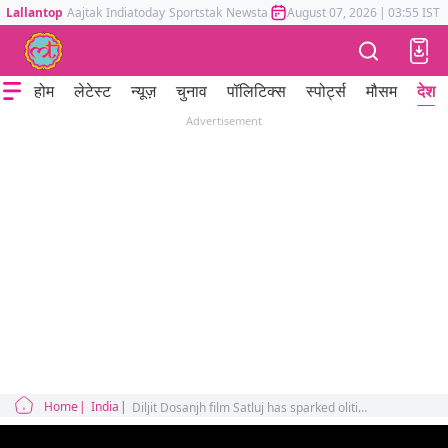
Lallantop
Aajtak
Indiatoday
Sportstak
Newstak
Mumbai Tak
August 07, 2026
Astrotak
|
03:55 IST
होम
लेटेस्ट
न्यूज़
चुनाव
पॉलिटिक्स
स्पोर्ट्स
मौसम
देश
Advertisement
Home
India
Diljit Dosanjh film Satluj has sparked olitical controversy removed from ZEE5 India two days after release