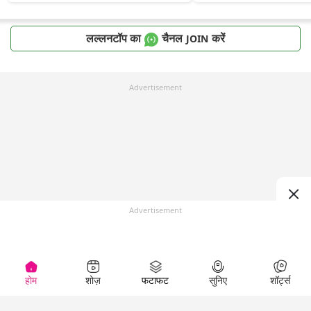
लल्लनटॉप का
चैनल
करें
JOIN
Advertisement
Advertisement
होम
शोज़
फटाफट
सुनिए
शॉर्ट्स