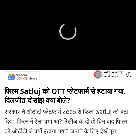
फिल्म Satluj को OTT प्लेटफार्म से हटाया गया,
दिलजीत दोसांझ क्या बोले?
सरकार ने ओटीटी प्लेटफार्म Zee5 से फिल्म Satluj को हटा
दिया. फिल्म में ऐसा क्या था? रिलीज़ के दो ही दिन बाद फिल्म
को ओटीटी से क्यों हटाया गया? जानने के लिए देखें पूरा