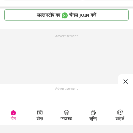
लल्लनटॉप का
चैनल
करें
JOIN
Advertisement
Advertisement
होम
शोज़
फटाफट
सुनिए
शॉर्ट्स