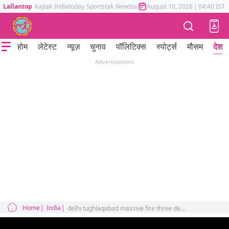
Lallantop
Aajtak
Indiatoday
Sportstak
Newstak
Mumbai Tak
August 10, 2026
Astrotak
|
04:40 IST
होम
लेटेस्ट
न्यूज़
चुनाव
पॉलिटिक्स
स्पोर्ट्स
मौसम
देश
Advertisement
Home
India
delhi tughlaqabad massive fire three dead witness tells incident insights