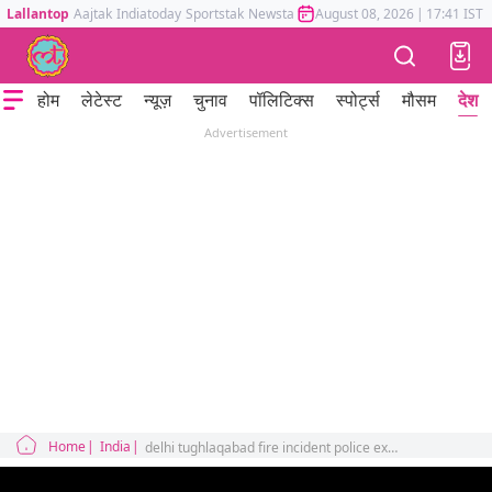
Lallantop
Aajtak
Indiatoday
Sportstak
Newstak
Mumbai Tak
August 08, 2026
Astrotak
|
17:41 IST
होम
लेटेस्ट
न्यूज़
चुनाव
पॉलिटिक्स
स्पोर्ट्स
मौसम
देश
Advertisement
Home
India
delhi tughlaqabad fire incident police exposed conspiracy behind incident