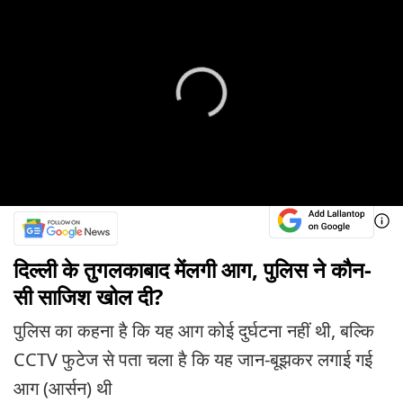
दिल्ली के तुगलकाबाद मेंलगी आग, पुलिस ने कौन-
सी साजिश खोल दी?
पुलिस का कहना है कि यह आग कोई दुर्घटना नहीं थी, बल्कि
CCTV फुटेज से पता चला है कि यह जान-बूझकर लगाई गई
आग (आर्सन) थी