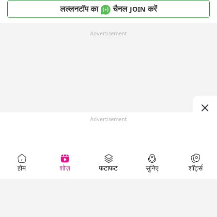
लल्लनटॉप का
चैनल
करें
JOIN
Advertisement
Advertisement
होम
शोज़
फटाफट
सुनिए
शॉर्ट्स
Top Shows
LallanKhas News
Entertainment
News
The Lallantop Show
Hindi Satire & Humor