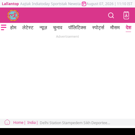
Lallantop
Aajtak
Indiatoday
Sportstak
Newstak
Mumbai Tak
August 07, 2026
Astrotak
|
11:10 IST
होम
लेटेस्ट
न्यूज़
चुनाव
पॉलिटिक्स
स्पोर्ट्स
मौसम
देश
Advertisement
Home
India
Delhi Station Stampedem Sikh Deportees Odisha