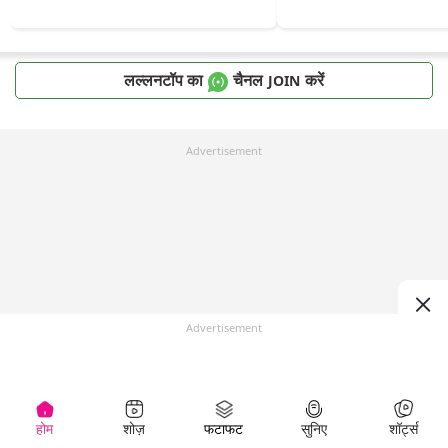
लल्लनटॉप का
चैनल
करें
JOIN
Advertisement
Advertisement
होम
शोज़
फटाफट
सुनिए
शॉर्ट्स