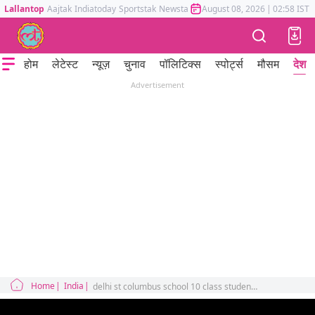
Lallantop
Aajtak
Indiatoday
Sportstak
Newstak
Mumbai Tak
August 08, 2026
Astrotak
|
02:58 IST
होम
लेटेस्ट
न्यूज़
चुनाव
पॉलिटिक्स
स्पोर्ट्स
मौसम
देश
Advertisement
Home
India
delhi st columbus school 10 class student dead metro station parents protest for justice