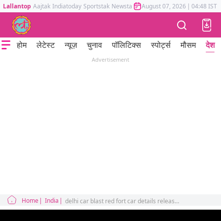
Lallantop
Aajtak
Indiatoday
Sportstak
Newstak
Mumbai Tak
August 07, 2026
Astrotak
|
04:48 IST
होम
लेटेस्ट
न्यूज़
चुनाव
पॉलिटिक्स
स्पोर्ट्स
मौसम
देश
Advertisement
Home
India
delhi car blast red fort car details released hyundai i20