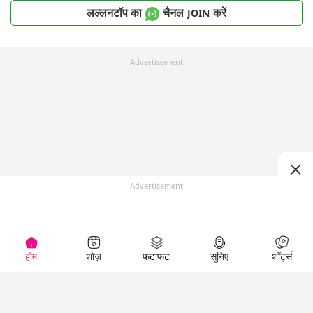
लल्लनटॉप का
चैनल
करें
JOIN
Advertisement
Advertisement
होम
शोज़
फटाफट
सुनिए
शॉर्ट्स
Top Shows
LallanKhas News
Entertainment