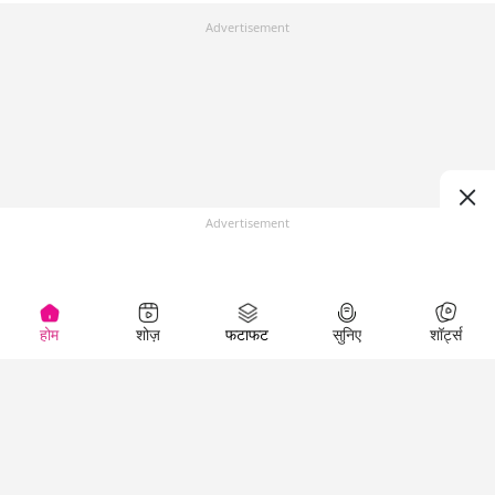
Advertisement
Advertisement
होम
शोज़
फटाफट
सुनिए
शॉर्ट्स
Top Shows
LallanKhas News
Entertainment
News
The Lallantop Show
Hindi Satire & Humor
Duniyadaari
Lallankhas Specials
Guest in the
Breaking News
Entertainment News
Newsroom
Top Political News
Hindi
Netanagri
Hindi
Top stories Cinema