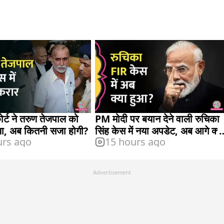
कोर्ट ने तरुण तेजपाल को
PM मोदी पर बयान देने वाली रुचिका
या, अब कितनी सजा होगी?
सिंह केस में नया अपडेट, अब आगे क्य
urs ago
15 hours ago
होगा?
Advertisement