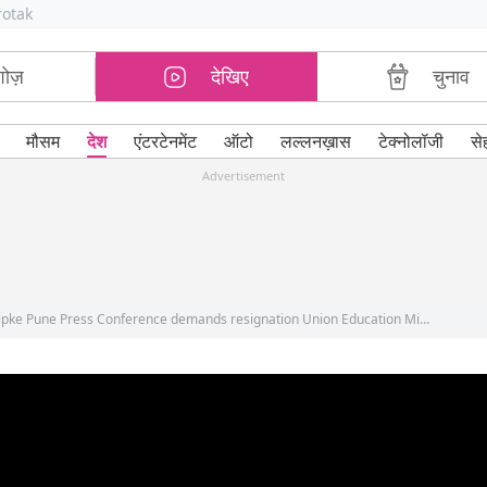
rotak
शोज़
देखिए
चुनाव
मौसम
देश
एंटरटेनमेंट
ऑटो
लल्लनख़ास
टेक्नोलॉजी
से
Advertisement
Cockroach Janta Party CJP founder Abhijeet Dipke Pune Press Conference demands resignation Union Education Minister Dharmendra Pradhan