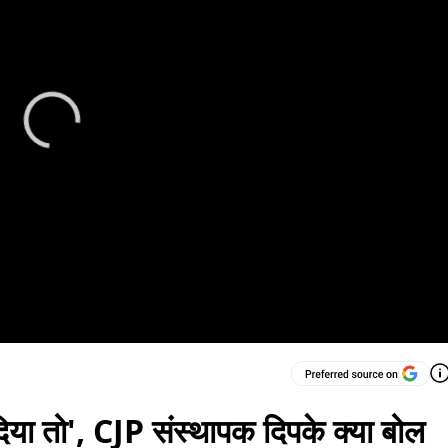
ीं दिया तो', CJP संस्थापक दिपके क्या बोल