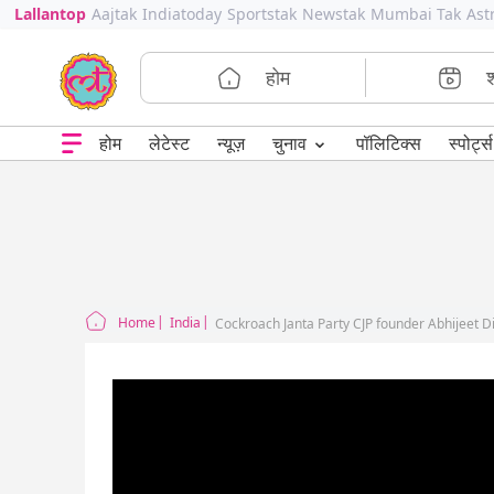
Lallantop
Aajtak
Indiatoday
Sportstak
Newstak
Mumbai Tak
Ast
होम
⌄
चुनाव
होम
लेटेस्ट
न्यूज़
पॉलिटिक्स
स्पोर्ट्स
Home
India