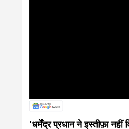
'धर्मेंद्र प्रधान ने इस्तीफ़ा नह