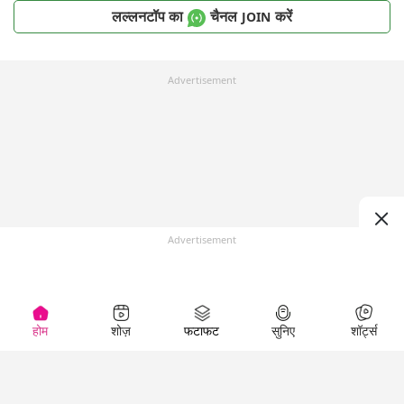
लल्लनटॉप का
चैनल
करें
JOIN
Advertisement
Advertisement
होम
शोज़
फटाफट
सुनिए
शॉर्ट्स
Top Shows
LallanKhas News
Entertainment