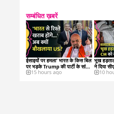
सम्बंधित ख़बरें
ईसाइयों पर हमला' भारत के किस बिल
भूख हड़ताल 
पर भड़के Trump की पार्टी के सांसद
ने दिया सी
15 hours ago
10 ho
Riley Moor?
अल्टीमेटम