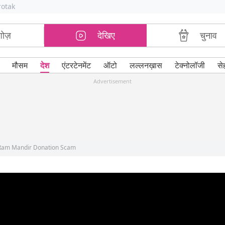
rotak
शोज़
देखिए
चुनाव
मौसम
देश
एंटरटेनमेंट
ऑटो
लल्लनख़ास
टेक्नोलॉजी
से
Advertisement
a Ram Mandir Donation Scam