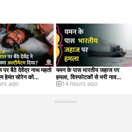
पर बैठे देवेंद्र नाथ महतो
यमन के पास भारतीय जहाज पर
एम हेमंत सोरेन को
हमला, विस्फोटकों से भरी नाव
urs ago
14 hours ago
टकराई, विदेश मंत्रालय ने क्या कहा?
Advertisement