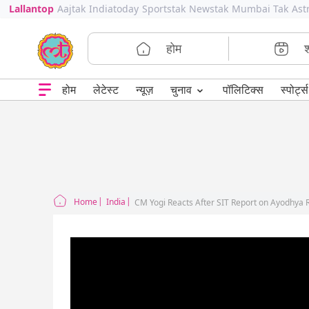
Lallantop
Aajtak
Indiatoday
Sportstak
Newstak
Mumbai Tak
Ast
होम
⌄
चुनाव
होम
लेटेस्ट
न्यूज़
पॉलिटिक्स
स्पोर्ट्स
Home
India
CM Yogi Reacts After SIT Report on Ayodhy