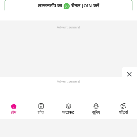
लल्लनटॉप का
चैनल
करें
JOIN
Advertisement
Advertisement
होम
शोज़
फटाफट
सुनिए
शॉर्ट्स
Top Shows
LallanKhas News
Entertainment