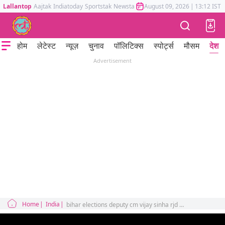
Lallantop
Aajtak
Indiatoday
Sportstak
Newstak
Mumbai Tak
August 09, 2026
Astrotak
|
13:12 IST
होम
लेटेस्ट
न्यूज़
चुनाव
पॉलिटिक्स
स्पोर्ट्स
मौसम
देश
Advertisement
Home
India
bihar elections deputy cm vijay sinha rjd ajay singh clashes liqour test