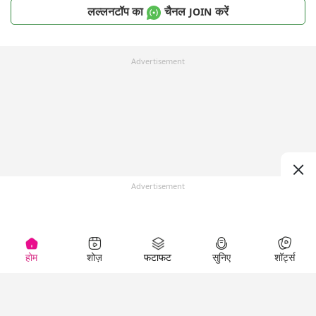
लल्लनटॉप का
चैनल
करें
JOIN
Advertisement
Advertisement
होम
शोज़
फटाफट
सुनिए
शॉर्ट्स
Top Shows
LallanKhas News
Entertainment