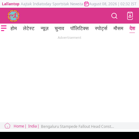
Lallantop
Aajtak
Indiatoday
Sportstak
Newstak
Mumbai Tak
August 08, 2026
Astrotak
|
02:32 IST
होम
लेटेस्ट
न्यूज़
चुनाव
पॉलिटिक्स
स्पोर्ट्स
मौसम
देश
Advertisement
Home
India
Bengaluru Stampede Fallout Head Constable Marches in Protest After Top Cop Suspended