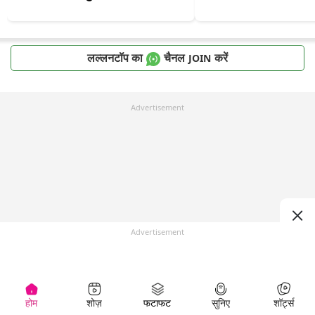
लल्लनटॉप का
चैनल
करें
JOIN
Advertisement
Advertisement
होम
शोज़
फटाफट
सुनिए
शॉर्ट्स