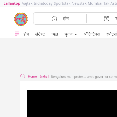
Lallantop
Aajtak
Indiatoday
Sportstak
Newstak
Mumbai Tak
Ast
होम
⌄
चुनाव
होम
लेटेस्ट
न्यूज़
पॉलिटिक्स
स्पोर्ट्स
Home
India
Bengaluru man protests amid governor convoy 