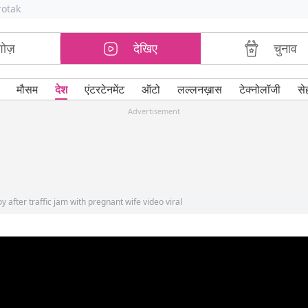
rotak
शोज़
देखिए
चुनाव
मौसम
देश
एंटरटेनमेंट
ऑटो
लल्लनख़ास
टेक्नोलॉजी
से
Advertisement
after traffic jam with pregnant wife video viral