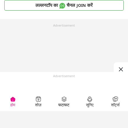
लल्लनटॉप का
चैनल
करें
JOIN
Advertisement
Advertisement
होम
शोज़
फटाफट
सुनिए
शॉर्ट्स
Top Shows
LallanKhas News
Entertainment