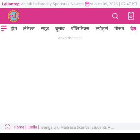
Lallantop
Aajtak
Indiatoday
Sportstak
Newstak
Mumbai Tak
August 09, 2026
Astrotak
|
07:47 IST
होम
लेटेस्ट
न्यूज़
चुनाव
पॉलिटिक्स
स्पोर्ट्स
मौसम
देश
Advertisement
Home
India
Bengaluru Madrasa Scandal Students Allege Assault and Harassment